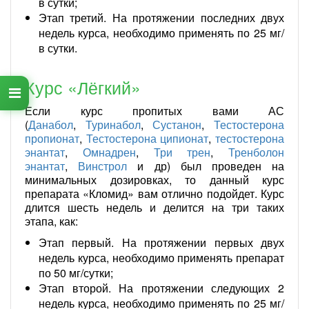
в сутки;
Этап третий. На протяжении последних двух
недель курса, необходимо применять по 25 мг/
в сутки.
Курс «Лёгкий»
Если курс пропитых вами АС
(
Данабол
,
Туринабол
,
Сустанон
,
Тестостерона
пропионат
,
Тестостерона ципионат
,
тестостерона
энантат
,
Омнадрен
,
Три трен
,
Тренболон
энантат
,
Винстрол
и др) был проведен на
минимальных дозировках, то данный курс
препарата «Кломид» вам отлично подойдет. Курс
длится шесть недель и делится на три таких
этапа, как:
Этап первый. На протяжении первых двух
недель курса, необходимо применять препарат
по 50 мг/сутки;
Этап второй. На протяжении следующих 2
недель курса, необходимо применять по 25 мг/