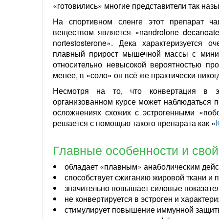
«готовились» многие представители так наз
На спортивном сленге этот препарат ча
веществом является «nandrolone decanoat
nortestosterone». Дека характеризуется 
плавный прирост мышечной массы с мин
относительно невысокой вероятностью пр
менее, в «соло» он всё же практически никог
Несмотря на то, что конвертация в э
организованном курсе может наблюдаться п
осложнениях схожих с эстрогенными «побо
решается с помощью такого препарата как «
Главные особенности и свой
обладает «плавным» анаболическим дейс
способствует сжиганию жировой ткани и 
значительно повышает силовые показате
не конвертируется в эстроген и характер
стимулирует повышение иммунной защит