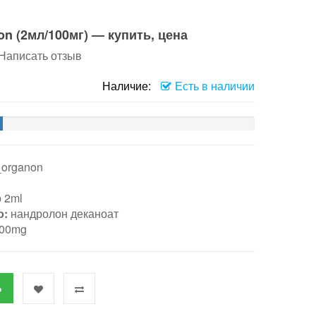
n (2мл/100мг) — купить, цена
Написать отзыв
Наличие:
Есть в наличии
_organon
 2ml
о:
нандролон деканоат
00mg