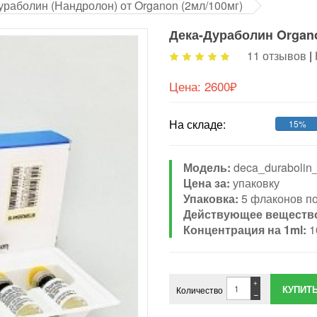
ураболин (Нандролон) от Organon (2мл/100мг)
Дека-Дураболин Organo
11 отзывов
|
Цена:
2600₽
На складе:
15%
Модель:
deca_durabolin
Цена за:
упаковку
Упаковка:
5 флаконов по
Действующее веществ
Концентрация на 1ml:
1
+
Количество
−