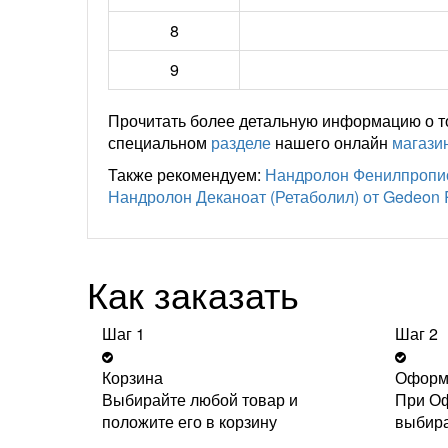
8
9
Прочитать более детальную информацию о то
специальном
разделе
нашего онлайн
магази
Также рекомендуем:
Нандролон Фенилпропион
Нандролон Деканоат (Ретаболил) от Gedeon R
Как заказать
Шаг 1
Шаг 2
Корзина
Оформ
Выбирайте любой товар и
При Оф
положите его в корзину
выбира