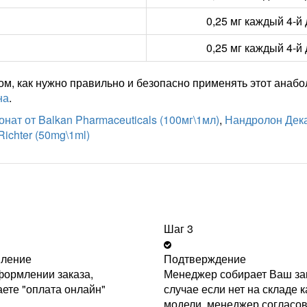
0,25 мг каждый 4-й
0,25 мг каждый 4-й
м, как нужно правильно и безопасно применять этот анабо
на
.
ат от Balkan Pharmaceuticals (100мг\1мл)
,
Нандролон Декан
ichter (50mg\1ml)
Шаг 3
ление
Подтверждение
ормлении заказа,
Менеджер собирает Ваш зак
ете "оплата онлайн"
случае если нет на складе к
модели, менеджер согласо