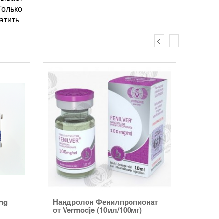
Только
атить
ng
Нандролон Фенилпропионат
Дости
от Vermodje (10мл/100мг)
Pfizer