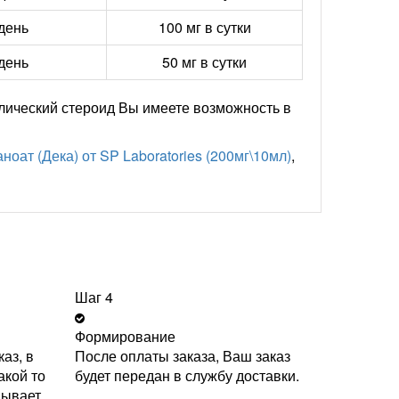
 день
100 мг в сутки
 день
50 мг в сутки
лический стероид Вы имеете возможность в
оат (Дека) от SP Laboratories (200мг\10мл)
,
Шаг 4
Формирование
аз, в
После оплаты заказа, Ваш заказ
акой то
будет передан в службу доставки.
вывает