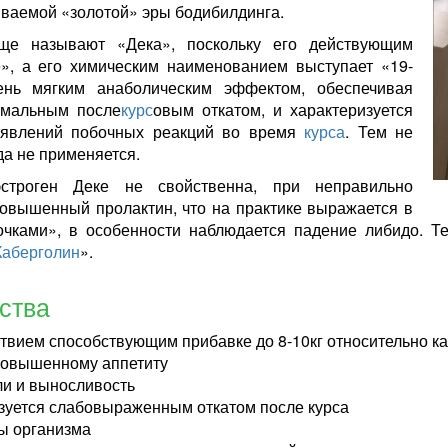
ываемой «золотой» эры бодибилдинга.
ще называют «Дека», поскольку его действующим
e», а его химическим наименованием выступает «19-
очень мягким анаболическим эффектом, обеспечивая
имальным после
курс
овым откатом, и характеризуется
оявлений побочных реакций во время
курса
. Тем не
да не применяется.
строген Деке не свойственна, при неправильно
овышенный пролактин, что на практике выражается в
чками», в особенности наблюдается падение либидо. Т
Каберголин
».
ства
твием способствующим прибавке до 8-10кг относительно 
повышенному аппетиту
ли и выносливость
изуется слабовыраженным откатом после курса
ы организма