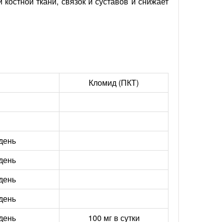
стной ткани, связок и суставов и снижает
Кломид (ПКТ)
 день
 день
 день
 день
 день
100 мг в сутки