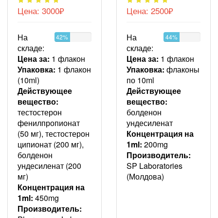
Цена:
3000₽
Цена:
2500₽
На
На
42%
44%
складе:
складе:
Цена за:
1 флакон
Цена за:
1 флакон
Упаковка:
1 флакон
Упаковка:
флаконы
(10ml)
по 10ml
Действующее
Действующее
вещество:
вещество:
тестостерон
болденон
фенилпропионат
ундесиленат
(50 мг), тестостерон
Концентрация на
ципионат (200 мг),
1ml:
200mg
болденон
Производитель:
ундесиленат (200
SP Laboratories
мг)
(Молдова)
Концентрация на
1ml:
450mg
Производитель: