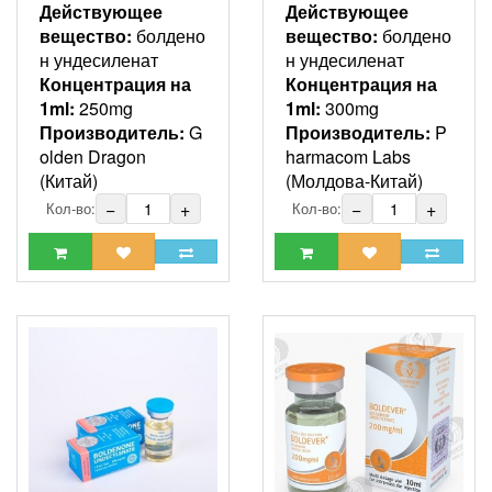
Действующее
Действующее
вещество:
болдено
вещество:
болдено
н ундесиленат
н ундесиленат
Концентрация на
Концентрация на
1ml:
250mg
1ml:
300mg
Производитель:
G
Производитель:
P
olden Dragon
harmacom Labs
(Китай)
(Молдова-Китай)
−
+
−
+
Кол-во:
Кол-во: