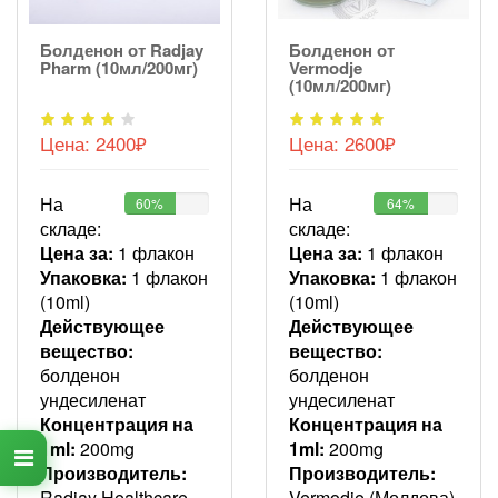
Болденон от Radjay
Болденон от
Pharm (10мл/200мг)
Vermodje
(10мл/200мг)
Цена:
2400₽
Цена:
2600₽
На
На
60%
64%
складе:
складе:
Цена за:
1 флакон
Цена за:
1 флакон
Упаковка:
1 флакон
Упаковка:
1 флакон
(10ml)
(10ml)
Действующее
Действующее
вещество:
вещество:
болденон
болденон
ундесиленат
ундесиленат
Концентрация на
Концентрация на
1ml:
200mg
1ml:
200mg
Производитель:
Производитель:
Radjay Healthcare
Vermodje (Молдова)