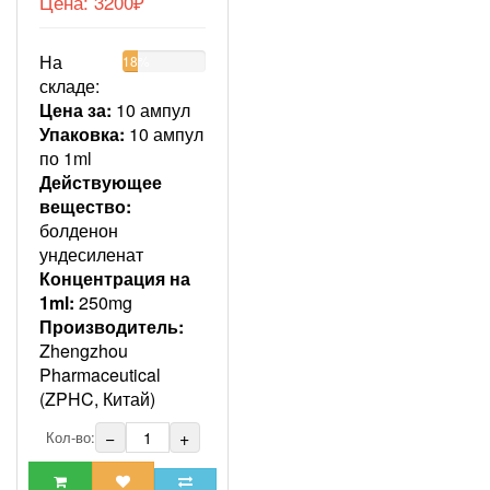
Цена:
3200₽
На
18%
складе:
Цена за:
10 ампул
Упаковка:
10 ампул
по 1ml
Действующее
вещество:
болденон
ундесиленат
Концентрация на
1ml:
250mg
Производитель:
Zhengzhou
Pharmaceutical
(ZPHC, Китай)
−
+
Кол-во: