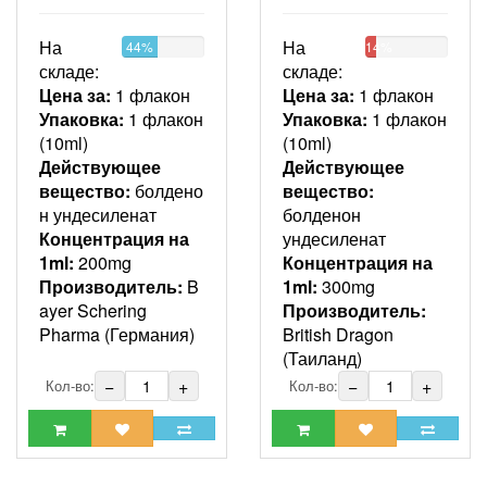
На
На
44%
14%
складе:
складе:
Цена за:
1 флакон
Цена за:
1 флакон
Упаковка:
1 флакон
Упаковка:
1 флакон
(10ml)
(10ml)
Действующее
Действующее
вещество:
болдено
вещество:
н ундесиленат
болденон
Концентрация на
ундесиленат
1ml:
200mg
Концентрация на
Производитель:
B
1ml:
300mg
ayer Schering
Производитель:
Pharma (Германия)
British Dragon
(Таиланд)
−
+
−
+
Кол-во:
Кол-во: