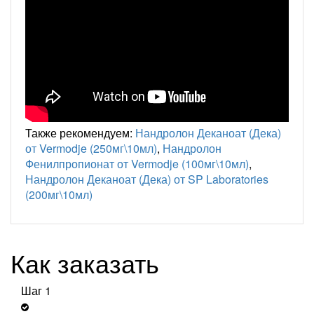
Также рекомендуем:
Нандролон Деканоат (Дека)
от Vermodje (250мг\10мл)
,
Нандролон
Фенилпропионат от Vermodje (100мг\10мл)
,
Нандролон Деканоат (Дека) от SP Laboratories
(200мг\10мл)
Как заказать
Шаг 1