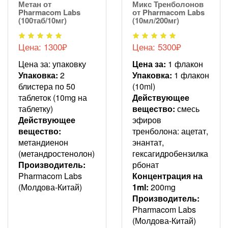
Метан от
Микс Тренболонов
Pharmacom Labs
от Pharmacom Labs
(100таб/10мг)
(10мл/200мг)
Цена: 1300₽
Цена: 5300₽
Цена за: упаковку
Цена за:
1 флакон
Упаковка:
2
Упаковка:
1 флакон
блистера по 50
(10ml)
таблеток (10mg на
Действующее
таблетку)
вещество:
смесь
Действующее
эфиров
вещество:
тренболона: ацетат,
метандиенон
энантат,
(метандростенолон)
гексагидробензилка
Производитель:
рбонат
Pharmacom Labs
Концентрация на
(Молдова-Китай)
1ml:
200mg
Производитель:
Pharmacom Labs
(Молдова-Китай)