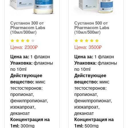
Сустанон 300 от
Сустанон 500 от
Pharmacom Labs
Pharmacom Labs
(10мл/300мг)
(10мл/500мг)
Цена: 2300₽
Цена: 3500₽
Цена за:
1 флакон
Цена за:
1 флакон
Упаковка:
флаконы
Упаковка:
флаконы
по 10ml
по 10ml
Действующее
Действующее
вещество:
микс
вещество:
микс
тестостеронов:
тестостеронов:
пропионат,
пропионат,
фенилпропионат,
фенилпропионат,
изокапроат,
изокапроат,
деканоат
деканоат
Концентрация на
Концентрация на
1ml:
300mg
1ml:
500mg