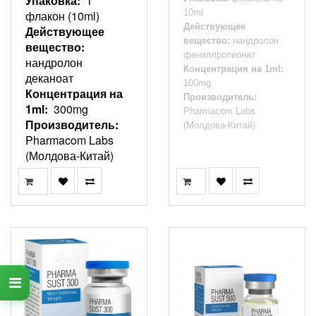
Упаковка:
1
10ml
флакон (10ml)
Действующее
Действующее
вещество:
нандролон
вещество:
фенилпропионат
нандролон
Концентрация на 1ml:
деканоат
100mg
Концентрация на
Производитель:
1ml:
300mg
Pharmacom Labs
Производитель:
(Молдова-Китай)
Pharmacom Labs
(Молдова-Китай)