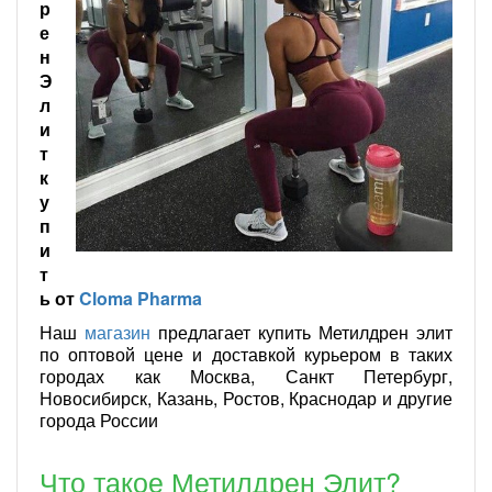
р
е
н
Э
л
и
т
к
у
п
и
т
ь от
Cloma Pharma
Наш
магазин
предлагает купить Метилдрен элит
по оптовой цене и доставкой курьером в таких
городах как Москва, Санкт Петербург,
Новосибирск, Казань, Ростов, Краснодар и другие
города России
Что такое Метилдрен Элит?