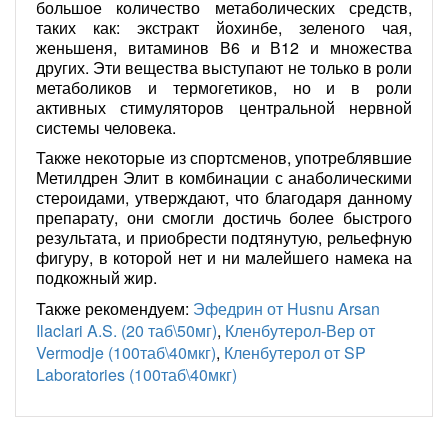
большое количество метаболических средств,
таких как: экстракт йохинбе, зеленого чая,
женьшеня, витаминов В6 и В12 и множества
других. Эти вещества выступают не только в роли
метаболиков и термогетиков, но и в роли
активных стимуляторов центральной нервной
системы человека.
Также некоторые из спортсменов, употреблявшие
Метилдрен Элит в комбинации с анаболическими
стероидами, утверждают, что благодаря данному
препарату, они смогли достичь более быстрого
результата, и приобрести подтянутую, рельефную
фигуру, в которой нет и ни малейшего намека на
подкожный жир.
Также рекомендуем:
Эфедрин от Husnu Arsan
Ilaclari A.S. (20 таб\50мг)
,
Кленбутерол-Вер от
Vermodje (100таб\40мкг)
,
Кленбутерол от SP
Laboratories (100таб\40мкг)