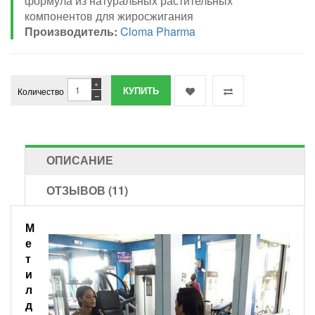
формула из натуральных растительных
компонентов для жиросжигания
Производитель:
Cloma Pharma
+
Количество
−
ОПИСАНИЕ
ОТЗЫВОВ (11)
М
е
т
и
л
д