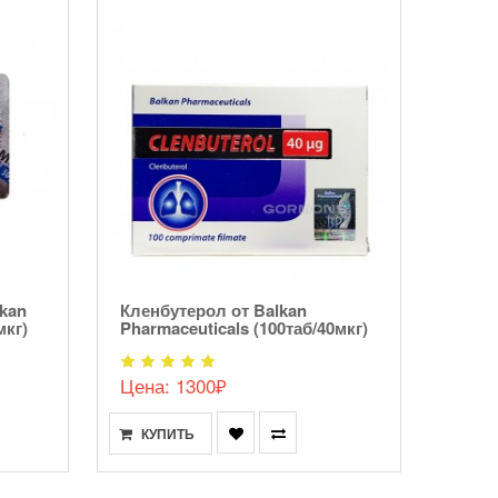
lkan
Кленбутерол от Balkan
Тирок
мкг)
Pharmaceuticals (100таб/40мкг)
Labs 
Цена: 1300₽
Цена
КУПИТЬ
КУ