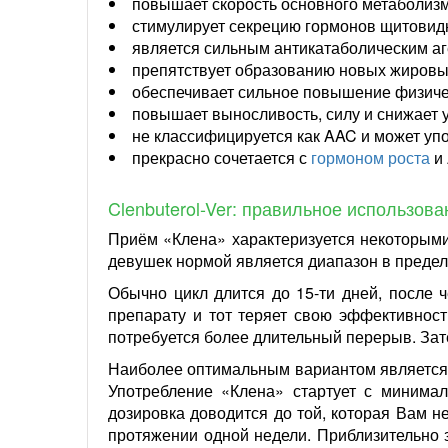
повышает скорость основного метаболизм
стимулирует секрецию гормонов щитовидн
является сильным антикатаболическим а
препятствует образованию новых жировых
обеспечивает сильное повышение физиче
повышает выносливость, силу и снижает 
не классифицируется как AAC и может уп
прекрасно сочетается с
гормоном роста
и
Clenbuterol-Ver: правильное использов
Приём «Клена» характеризуется некоторыми
девушек нормой является диапазон в предел
Обычно цикл длится до 15-ти дней, после 
препарату и тот теряет свою эффективност
потребуется более длительный перерыв. За
Наиболее оптимальным вариантом является 
Употребление «Клена» стартует с минима
дозировка доводится до той, которая Вам н
протяжении одной недели. Приблизительно 