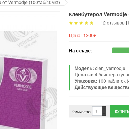
 от Vermodje (100таб/40мкг)
Кленбутерол Vermodje (
12 отзывов
|
Цена:
1200₽
На складе:
Модель:
clen_vermodje
Цена за:
4 блистера (упа
Упаковка:
100 таблеток 
Действующее веществ
+
Количество
−