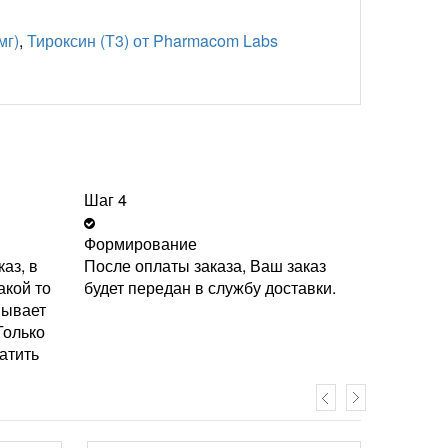
мг)
,
Тироксин (Т3) от Pharmacom Labs
Шаг 4
Формирование
аз, в
После оплаты заказа, Ваш заказ
акой то
будет передан в службу доставки.
вывает
Только
атить