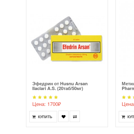
Эфедрин от Husnu Arsan
Мети
г)
Ilaclari A.S. (20таб/50мг)
Pharm
Цена: 1700₽
Цена
КУПИТЬ
КУ