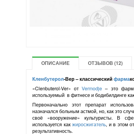
ОПИСАНИЕ
ОТЗЫВОВ (12)
Кленбутерол
-Вер – классический
фарма
к
«Clenbuterol-Ver» от
Vermodje
– это фармак
используемый в фитнесе и бодибилдинге как
Первоначально этот препарат использо
назначался больным астмой, но, как это слу
своё «вооружение» культуристы. В сф
используется как
жиросжигатель
, и в этом 
результативность.