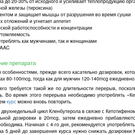
а до 20-30% от исходного и усиливает теплопродукцию орг
ой железы (тироксина)
гентом и защищает мышцы от разрушения во время сушки
 отложений и угнетает аппетит
ской работоспособности и концентрации
утомляемость
отреблять как мужчинами, так и женщинами
 AAC
ание препарата
 особенностями, прежде всего касательно дозировок, кото
ах 80-100mcg, тогда как для мужчин 120-140mcg ежедневно
чего требуется такой же по длительности перерыв, поскол
ь. Во время этого перерыва необходимо употреблять «Ке
тем
курс
можно вновь повторить.
двухнедельный цикл Кленбутерола в связке с Кетотифеном
льной дозировки в 20mcg, затем ежедневно прибавляют
еобходима. Начиная с 4-го дня, рекомендуется употреблять
за 5 дней до завершения курса нужно снижать дозировки