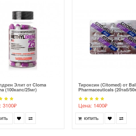
лдрен Элит от Cloma
Тироксин (Citomed) от Ba
a (100капс/25мг)
Pharmaceuticals (20таб/50
: 3100₽
Цена: 1400₽
ПИТЬ
КУПИТЬ