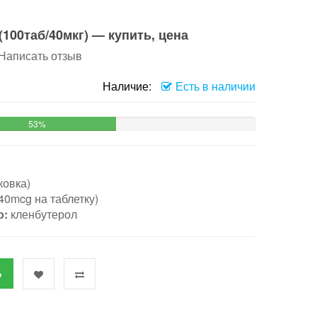
100таб/40мкг) — купить, цена
Написать отзыв
Наличие:
Есть в наличии
53%
ковка)
(40mcg на таблетку)
о:
кленбутерол