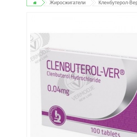
Жиросжигатели
Кленбутерол-Вер