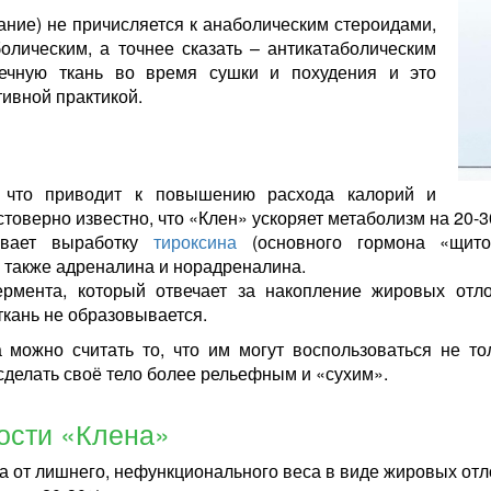
вание) не причисляется к анаболическим стероидами,
олическим, а точнее сказать – антикатаболическим
шечную ткань во время сушки и похудения и это
ивной практикой.
 что приводит к повышению расхода калорий и
товерно известно, что «Клен» ускоряет метаболизм на 20-3
ивает выработку
тироксина
(основного гормона «щитов
 также адреналина и норадреналина.
ермента, который отвечает за накопление жировых отло
ткань не образовывается.
 можно считать то, что им могут воспользоваться не т
сделать своё тело более рельефным и «сухим».
ости «Клена»
а от лишнего, нефункционального веса в виде жировых от