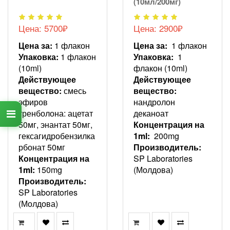
(10мл/200мг)
Цена: 5700₽
Цена: 2900₽
Цена за:
1 флакон
Цена за:
1 флакон
Упаковка:
1 флакон
Упаковка:
1
(10ml)
флакон (10ml)
Действующее
Действующее
вещество:
смесь
вещество:
эфиров
нандролон
тренболона: ацетат
деканоат
50мг, энантат 50мг,
Концентрация на
гексагидробензилка
1ml:
200mg
рбонат 50мг
Производитель:
Концентрация на
SP Laboratories
1ml:
150mg
(Молдова)
Производитель:
SP Laboratories
(Молдова)