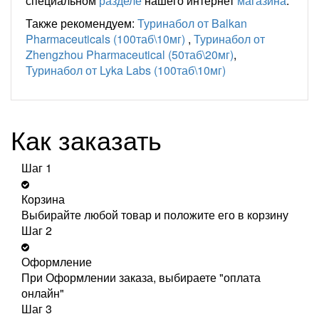
специальном
разделе
нашего интернет
магазина
.
Также рекомендуем:
Туринабол от Balkan
Pharmaceuticals (100таб\10мг)
,
Туринабол от
Zhengzhou Pharmaceutical (50таб\20мг)
,
Туринабол от Lyka Labs (100таб\10мг)
Как заказать
Шаг 1
Корзина
Выбирайте любой товар и положите его в корзину
Шаг 2
Оформление
При Оформлении заказа, выбираете "оплата
онлайн"
Шаг 3