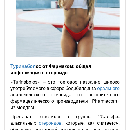
Туринабол
ос от Фармаком: общая
информация о стероиде
«Turinabolos» – это торговое название широко
употребляемого в сфере бодибилдинга
орального
анаболического стероида от авторитетного
фармацевтического производителя «Pharmacom»
из Молдовы.
Препарат относится к группе 17-альфа-
алькильных
стероидов
, которые, как считается,
обладают некоторой токсичностью для печени,