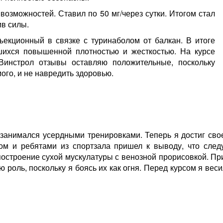
возможностей. Ставил по 50 мг/через сутки. Итогом стал
ив силы.
екционный в связке с туринаболом от балкан. В итоге
шихся повышенной плотностью и жесткостью. На курсе
 Винстрол отзывы оставляю положительные, поскольку
го, и не навредить здоровью.
т занимался усердными тренировками. Теперь я достиг с
ром и ребятами из спортзала пришел к выводу, что след
остроение сухой мускулатуры с венозной прорисовкой. П
роль, поскольку я боясь их как огня. Перед курсом я весил 