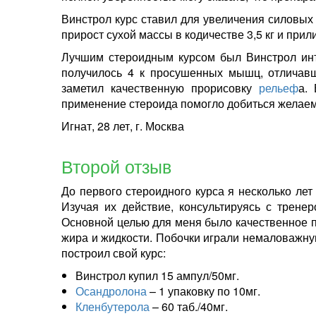
Винстрол курс ставил для увеличения силовых 
прирост сухой массы в кодичестве 3,5 кг и прил
Лучшим стероидным курсом был Винстрол инъ
получилось 4 к просушенных мышц, отличав
заметил качественную прорисовку
рельеф
а.
применение стероида помогло добиться желаемо
Игнат, 28 лет, г. Москва
Второй отзыв
До первого стероидного курса я несколько ле
Изучая их действие, консультируясь с трене
Основной целью для меня было качественное п
жира и жидкости. Побочки играли немаловажную 
построил свой курс:
Винстрол купил 15 ампул/50мг.
Осандролона
– 1 упаковку по 10мг.
Кленбутерола
– 60 таб./40мг.