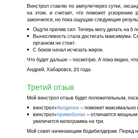
Винстрол ставлю по ампуле/через сутки, оксан
на этом, и считает, что поможет ускорению 
закончился, но пока ощущаю следующие резуль
Ощути прилив сил. Теперь могу делать на 5 
Выносливость стала достигать максимума. Се
организм не стоит.
С боков начал исчезать жирок.
Что будет дальше – посмотрю. А пока видно, чт
Андрей, Хабаровск, 23 года
Третий отзыв
Мой винстрол отзыв будет положительным, поск
винстрол+
болденон
– поможет максимально 
винстрол+
примоболан
– отличается мощным 
увеличится килограмма на три.
Мой совет начинающим бодибилдерам. Перед нач