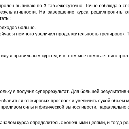
дролон выпиваю по 3 таб./ежесуточно. Точно соблюдаю сп
результативности. На завершение курса решилпропить к
таты:
подходов больше.
йчас я немного увеличил продолжительность тренировок. Т
о иду я правильным курсом, и в этом мне помогает винстрол.
ольку я получил суперрезультат. Для большей результатив
избавиться от жировых прослоек и увеличить сухой объем
приливом силы и физической выносливости, параллельно 
алом курса определитесь с конечными целями, и тогда рез