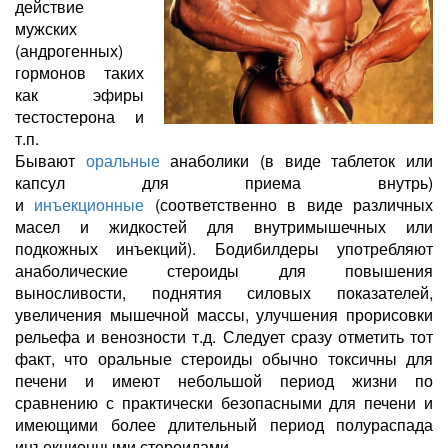
действие
мужских
(андрогенных)
гормонов таких
как эфиры
тестостерона и
т.п.
Бывают
оральные
анаболики (в виде таблеток или
капсул для приема внутрь)
и
инъекционные
(соответственно в виде различных
масел и жидкостей для внутримышечных или
подкожных инъекций). Бодибилдеры употребляют
анаболические стероиды для повышения
выносливости, поднятия силовых показателей,
увеличения мышечной массы, улучшения прорисовки
рельефа и венозности т.д. Следует сразу отметить тот
факт, что оральные стероиды обычно токсичны для
печени и имеют небольшой период жизни по
сравнению с практически безопасными для печени и
имеющими более длительный период полураспада
инъекционными стероидами.