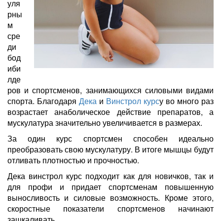
уля
рны
м
сре
ди
бод
иби
лде
ров и спортсменов, занимающихся силовыми видами
спорта. Благодаря
Дека
и
Винстрол
курс
у во много раз
возрастает анаболическое действие препаратов, а
мускулатура значительно увеличивается в размерах.
За один курс спортсмен способен идеально
преобразовать свою мускулатуру. В итоге мышцы будут
отливать плотностью и прочностью.
Дека винстрол курс подходит как для новичков, так и
для профи и придает спортсменам повышенную
выносливость и силовые возможность. Кроме этого,
скоростные показатели спортсменов начинают
зашкаливать.