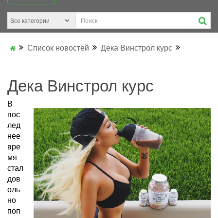
Список новостей
Дека Винстрол курс
Дека Винстрол курс
В
пос
лед
нее
вре
мя
стал
дов
оль
но
поп