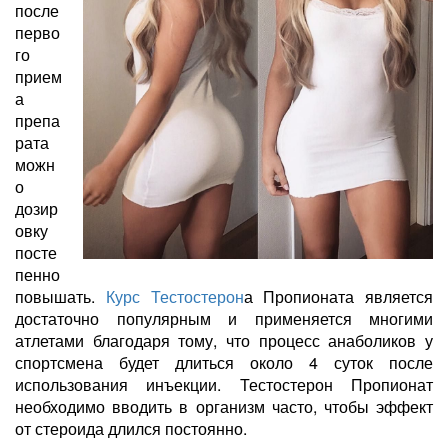
после
перво
го
прием
а
препа
рата
можн
о
дозир
овку
посте
пенно
повышать.
Курс
Тестостерон
а Пропионата является
достаточно популярным и применяется многими
атлетами благодаря тому, что процесс анаболиков у
спортсмена будет длиться около 4 суток после
использования инъекции. Тестостерон Пропионат
необходимо вводить в организм часто, чтобы эффект
от стероида длился постоянно.