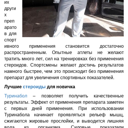
их
други
х
преп
арато
в для
спорт
ивного применения становится достаточно
распространенным. Опытные атлеты не желают
тратить много лет, сил на тренировках без применения
стероидов. Спортсмены желают достичь результатов
намного быстрее, чем это происходит без применения
препарат для увеличения спортивных показателей.
Лучшие
стероиды
для новичка
Туринабол
– позволяет получить качественные
результаты. Эффект от применения препарата заметен
с первых дней применения. При использовании
Туринабола начинает проявляться рельеф мышц,
сжигаются жировые прослойки, и выводится лишняя
вода из организма. Силовые показатели